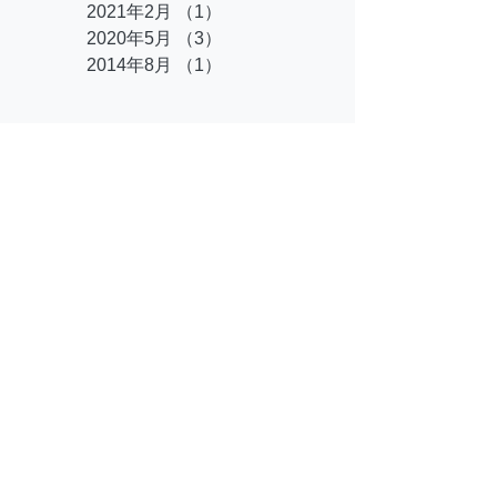
2021年2月
（1）
1件の記事
2020年5月
（3）
3件の記事
2014年8月
（1）
1件の記事
タグ
まだタグはありませ
ん。
まなラボスクール
所在地：
〒745-0845 山口県周南市河東町9-35
電話：0834-33-9314 または
08019327498
（本
田携帯）
​FAX：0834-34-3039