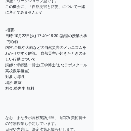
加型・ワークショップ型です。
この機会に、「自然災害と防災」について一緒
に考えてみませんか?
-概要-
日時:10月22日(火) 17:40~18:30 (論理の授業の枠
で実施)  
内容:台風や大雨などの自然災害のメカニズムを
わかりやすく解説、 自然災害が起きたときの正
しい行動について
講師 : 坪郷浩一博士(工学博士/まなラボスクール
高校数学担当)
対象:小学生 
場所:教室 
料金:塾内生 無料
なお、まなラボ高校英語担当、山口功 美術博士
の特別授業も予定しています。
日程や内容は、決定次第お知らせします。