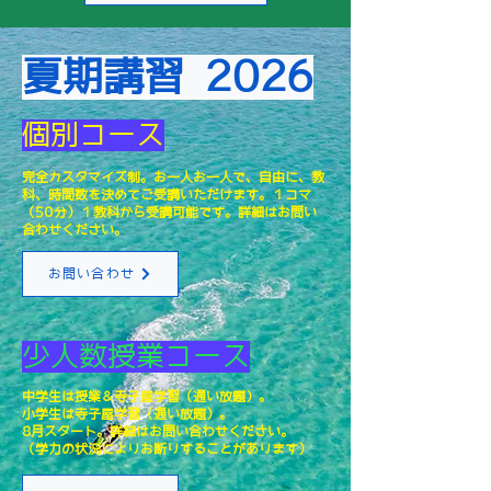
夏期講習 2026
個別コース
完全カスタマイズ制。
お一人お一人で、自由に、教
科、時間数を決めてご受講いただけます。１コマ
（50分）１教科から受講可能です。
詳細はお問い
合わせください。
お問い合わせ
少人数授業コース
中学生は授業＆寺子屋学習（通い放題）。
小学生は寺子屋学習（通い放題）。
​8月スタート。詳細はお問い合わせください。
​（学力の状況によりお断りすることがあります）