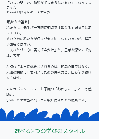
「いつの間にか、勉強が『つまらないもの』になってし
まった…」
そんなお悩みはありませんか？
[私たちの答え]
私たちは、先生が一方的に知識を「教える」場所ではあ
りません。
そのために私たちが何よりも大切にしているのが、指示
や命令ではない、
一人ひとりの心に届く『声かけ』と、思考を深める『対
話』です。
AI時代に本当に必要とされるのは、知識の量ではなく、
未知の課題に立ち向かうための思考力と、自ら学び続け
る主体性。
まなラボスクールは、お子様の「わかった！」という感
動と、
学ぶことの本当の楽しさを取り戻すための場所です。
選べる2つの学びのスタイル