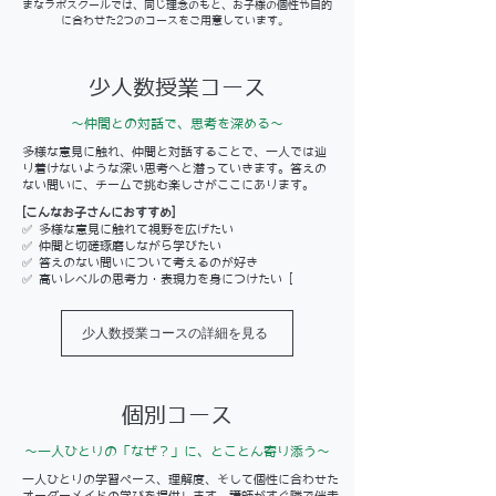
まなラボスクールでは、同じ理念のもと、お子様の個性や目的
に合わせた2つのコースをご用意しています。
少人数授業コース
～仲間との対話で、思考を深める～
多様な意見に触れ、仲間と対話することで、一人では辿
り着けないような深い思考へと潜っていきます。答えの
ない問いに、チームで挑む楽しさがここにあります。
[こんなお子さんにおすすめ]
✅ 多様な意見に触れて視野を広げたい
✅ 仲間と切磋琢磨しながら学びたい
✅ 答えのない問いについて考えるのが好き
✅ 高いレベルの思考力・表現力を身につけたい [
少人数授業コースの詳細を見る
個別コース
～一人ひとりの「なぜ？」に、とことん寄り添う～
一人ひとりの学習ペース、理解度、そして個性に合わせた