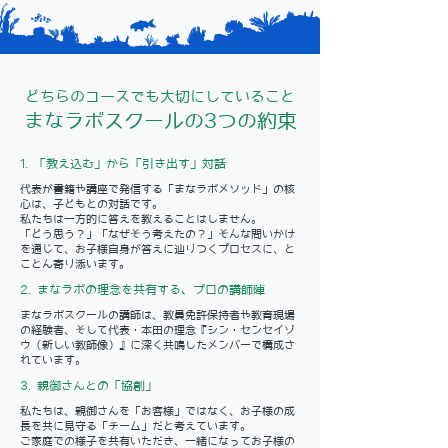
どちらのコースでも大切にしていること
まなラボスクールの3つの約束
1. 「教え込む」から「引き出す」対話
代表が書籍や講座で発信する「まなラボメソッド」の核
心は、子どもとの対話です。
私たちは一方的に答えを教えることはしません。
「どう思う？」「なぜそう考えたの？」そんな問いかけ
を通じて、お子様自身が答えに辿りつくプロセスに、と
ことん寄り添います。
2. まなラボの理念を共有する、プロの講師陣
まなラボスクールの講師は、教員免許保持者や教育現場
の経験者、そして代表・本田の理念『シン・センセイゾ
ウ（新しい教師像）』に深く共鳴したメンバーで構成さ
れています。
3. 親御さんとの「協創」
私たちは、親御さんを「お客様」ではなく、お子様の成
長を共に見守る「チーム」だと考えています。
ご家庭での様子を共有いただき、一緒になってお子様の