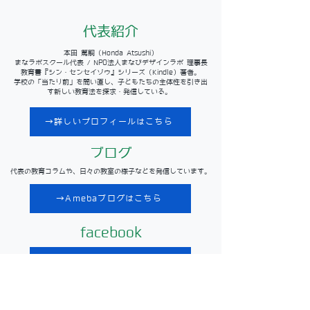
​代表紹介
本田 篤嗣（Honda Atsushi）
まなラボスクール代表 / NPO法人まなびデザインラボ 理事長
教育書『シン・センセイゾウ』シリーズ（Kindle）著者。
学校の「当たり前」を問い直し、子どもたちの主体性を引き出
す新しい教育法を探求・発信している。
→詳しいプロフィールはこちら
ブログ
代表の教育コラムや、日々の教室の様子などを発信しています。
→Amebaブログはこちら
facebook
→代表facebook
→まなラボスクールfacebookページ