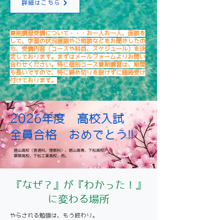
詳細はこちら
夏期講習受講について・・・お一人お一人、面談を
して、学習の状況確認やご相談などをお聞きしたの
ち、受講内容（コースや科目、スケジュール）を決
定しております。まずはメールフォームよりお問い
合わせください。特に個別コース夏期講習は、期間
も長いですので、特に締め切りを設けずに随時受け
付けております。
2026年度 高校入試
​全員合格 おめでとう!!
徳山高校（普通科、理数科）、徳山高専、下松高校、
華陵高校、下松工業高校、他。
『なぜ？』が『わかった！』
に変わる場所
やらされる勉強は、もう終わり。