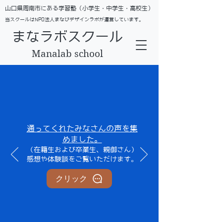
​山口県周南市にある学習塾（小学生・中学生・高校生）
当スクールはNPO法人まなびデザインラボが運営しています。
まなラボスクール
Manalab school
通ってくれたみなさんの声を集
めました。
​（在籍生および卒業生、親御さん）
​感想や体験談をご覧いただけます。
クリック