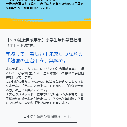
一般の自習室とは違う、自学の力を養うための寺子屋を
8月中旬から利用可能とします。
【NPO社会貢献事業】小学生無料学習指導
（小1〜小3対象）
学ぶって、楽しい！未来につながる
「勉強の土台」を、無料で。
まなラボスクールでは、NPO法人の社会貢献事業の一環
として、小学1年生から3年生を対象とした無料の学習指
導を行っています。
この時期に最も大切なのは、知識を詰め込むことではあ
りません。「学ぶことの楽しさ」を知り、「自分で考え
る力」の土台を築くことです。
「まなラボメソッド」に基づいた対話中心の指導で、お
子様の知的好奇心を引き出し、小学校高学年以降の学習
につながる、大切な「学びの芽」を育みます。
→小学生無料学習指導はこちら