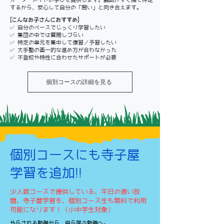
オーダーメイドの学びを提供します。講師がすぐ隣で伴走
するから、安心して自分の「問い」と向き合えます。
[こんなお子さんにおすすめ]
✅ 自分のペースでじっくり学習したい
✅ 集団の中では質問しづらい
✅ 特定の単元を集中して復習／予習したい
✅ 大手塾の画一的な進め方が合わなかった
✅ 不登校や特性に合わせたサポートが必要
個別コースの詳細を見る
​個別コースにも寺子屋
学習を追加!!
少人数コースで提供している、平日の通い放
題、寺子屋学習を、個別コース生も無料で利用
可能になります！（小中学生対象）
やらされる勉強から、自ら学ぶ勉強へ。