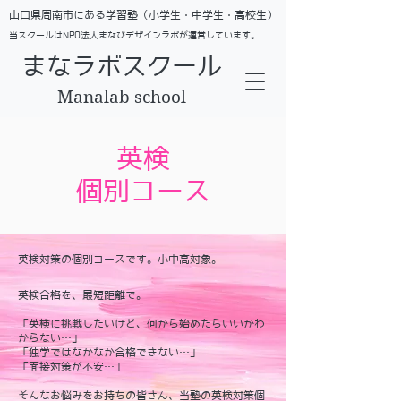
​山口県周南市にある学習塾（小学生・中学生・高校生）
当スクールはNPO法人まなびデザインラボが運営しています。
まなラボスクール
Manalab school
英検
​個別コース
英検対策の個別コースです。小中高対象。
英検合格を、最短距離で。
「英検に挑戦したいけど、何から始めたらいいかわ
からない…」
「独学ではなかなか合格できない…」
「面接対策が不安…」
そんなお悩みをお持ちの皆さん、当塾の英検対策個