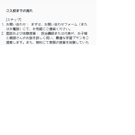
ご入校までの流れ
[ステップ]
お問い合わせ： まずは、お問い合わせフォーム（また
はお電話）にて、お気軽にご連絡ください。
面談および体験授業： 担当講師または代表が、お子様
と親御さんのお話を詳しく伺い、最適な学習プランをご
提案します。また、無料にて実際の授業を体験していた
だきます。
ご入校手続き： 指導方針にご納得いただけましたら、
正式にご入校となります。
→メールフォームはこちら
まなラボスクール
所在地：
〒745-0845 山口県周南市河東町9-35