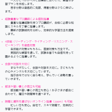
一人ひとりのレベルと目標級に合わせた、最適な学
習プランを作成します。
苦手分野は徹底的に克服、得意分野はさらに伸ばし
ます。
経験豊富なプロ講師による個別指導
豊富な指導経験を持つプロ講師が、合格に必要な知
識とスキルを丁寧に指導します。
最新の試験傾向を分析し、効率的な学習方法を提案
します。
4技能（リーディング・ライティング・リスニング・ス
ピーキング）を徹底対策
各技能の対策はもちろん、面接対策も万全です。
実践的な練習を通して、試験本番でも自信を持って
臨めるように指導します。
会話や対話を大切に
まなラボらしく、会話や対話を大切に。子どもたち
の心やメンタルを大切にしています。
指示命令ではなく自ら考え、学んでいく姿勢を養っ
ていきます。
部活や習い事との両立も可能
部活動や習い事との両立も安心！お子さまの都合に
合わせて、曜日や時間帯を選べます。
時間と場所を選ばないオンライン指導（zoom）も可能
忙しい方も安心。自宅で、スキマ時間で、効率的に
学習できます。