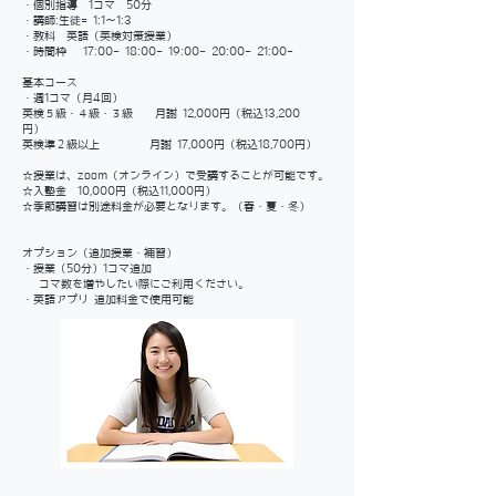
・個別指導 1コマ 50分
・講師:生徒= 1:1～1:3
・教科 英語（英検対策授業）
・時間枠 17:00- 18:00- 19:00- 20:00- 21:00-
基本コース
・週1コマ（月4回）
英検５級・４級・３級 月謝 12,000円（税込13,200
円）
英検準２級以上 月謝 17,000円（税込18,700円）
☆授業は、zoom（オンライン）で受講することが可能です。
☆入塾金 10,000円（税込11,000円）
☆季節講習は別途料金が必要となります。（春・夏・冬）
オプション（追加授業・補習）
・授業（50分）1コマ追加
コマ数を増やしたい際にご利用ください。
・英語アプリ 追加料金で使用可能