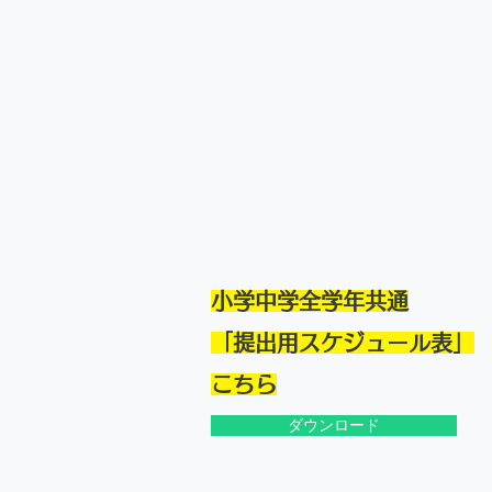
小学中学全学年共通
「提出用スケジュール表」
​こちら
ダウンロード