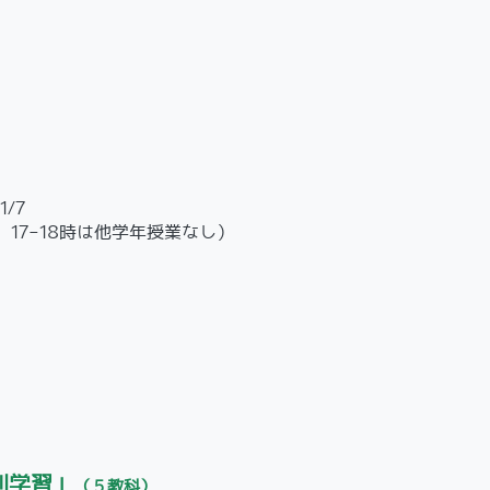
1/7
5時、17-18時は他学年授業なし）
別学習」
（５教科）