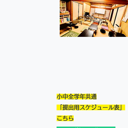
小中全学年共通
「提出用スケジュール表」
​こちら