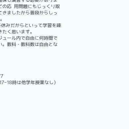
保し演習する必要がありま
゙の応 用問題にもじっくり取
てきましたから普段からしっ
う。
冬休みだからといって学習を疎
きたく思います。
ュール内で自由に何時間で
さい。教科・教科数は自由とな
/7
時、17-18時は他学年授業なし）